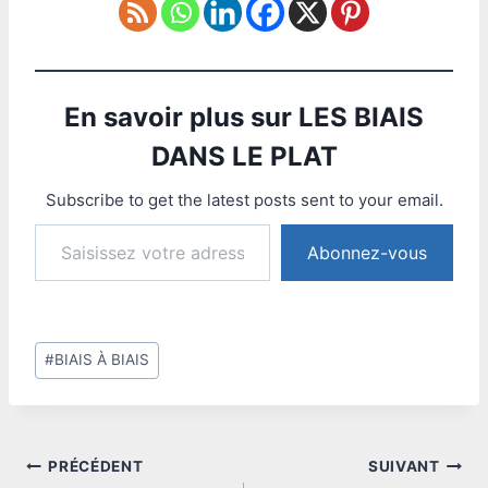
En savoir plus sur LES BIAIS
DANS LE PLAT
Subscribe to get the latest posts sent to your email.
Saisissez votre adresse e-mail…
Abonnez-vous
Étiquettes
#
BIAIS À BIAIS
de
la
publication :
Navigation
PRÉCÉDENT
SUIVANT