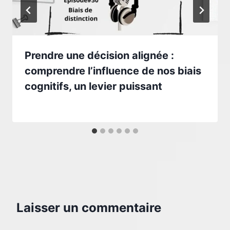
Prendre une décision alignée :
comprendre l’influence de nos biais
cognitifs, un levier puissant
Par
1 juin 2025
morth.sophie
Laisser un commentaire