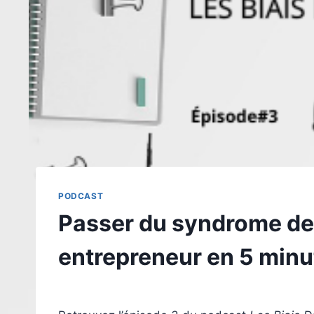
PODCAST
Passer du syndrome de 
entrepreneur en 5 minu
Par
11 novembre 2024
morth.sophie