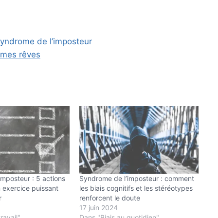
syndrome de l’imposteur
e mes
rêves
mposteur : 5 actions
Syndrome de l’imposteur : comment
 exercice puissant
les biais cognitifs et les stéréotypes
r
renforcent le doute
17 juin 2024
ravail"
Dans "Biais au quotidien"