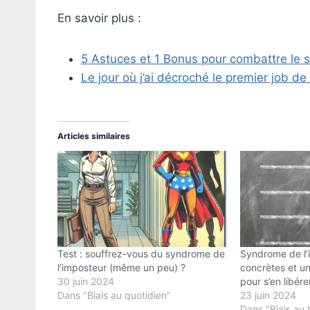
En savoir plus :
5 Astuces et 1 Bonus pour combattre le 
Le jour où j’ai décroché le premier job d
Articles similaires
Test : souffrez-vous du syndrome de
Syndrome de l’i
l’imposteur (même un peu) ?
concrètes et un
30 juin 2024
pour s’en libére
Dans "Biais au quotidien"
23 juin 2024
Dans "Biais au t