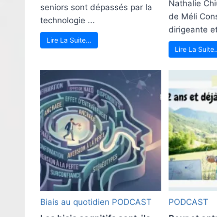
Nathalie Chi
seniors sont dépassés par la
de Méli Cons
technologie ...
dirigeante et
Lire La Suite…
Lire La Suite
Biais au quotidien
PODCAST
PODCAST