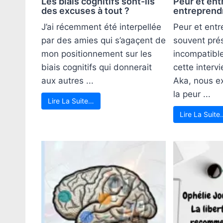
Les biais cognitifs sont-ils
Peur et ent
des excuses à tout ?
entreprendr
J’ai récemment été interpellée
Peur et entr
par des amies qui s’agaçent de
souvent pr
mon positionnement sur les
incompatibl
biais cognitifs qui donnerait
cette inter
aux autres ...
Aka, nous e
la peur ...
Lire La Suite…
Lire La Suite