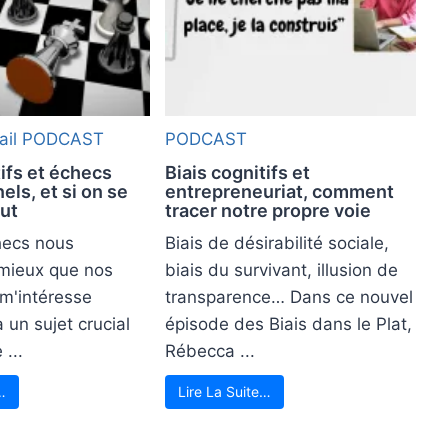
ail
PODCAST
PODCAST
tifs et échecs
Biais cognitifs et
els, et si on se
entrepreneuriat, comment
out
tracer notre propre voie
hecs nous
Biais de désirabilité sociale,
 mieux que nos
biais du survivant, illusion de
 m'intéresse
transparence… Dans ce nouvel
 un sujet crucial
épisode des Biais dans le Plat,
...
Rébecca ...
…
Lire La Suite…