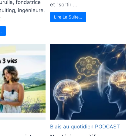
urulla, fondatrice
et "sortir ...
ulting, ingénieure,
Lire La Suite…
 ...
…
Biais au quotidien
PODCAST