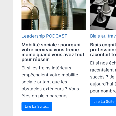
Leadership
PODCAST
Biais au trav
Mobilité sociale : pourquoi
Biais cogni
votre cerveau vous freine
professionn
même quand vous avez tout
racontait t
pour réussir
Et si nos éc
Et si les freins intérieurs
racontaient
empêchaient votre mobilité
succès ? Je
sociale autant que les
aujourd'hui à
obstacles extérieurs ? Vous
pour nombre 
êtes en plein parcours ...
Lire La Suite
Lire La Suite…