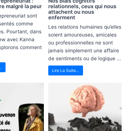
repreneuriat :
Nos biais cognitifs
e malgré la peur
relationnels, ceux qui nous
attachent ou nous
epreneuriat sont
enferment
ésentés comme
Les relations humaines qu’elles
es. Pourtant, dans
soient amoureuses, amicales
view avec Kanna
ou professionnelles ne sont
xplorons comment
jamais simplement une affaire
de sentiments ou de logique ...
…
Lire La Suite…