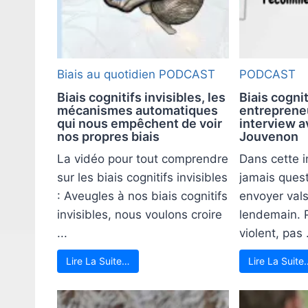
Biais au quotidien
PODCAST
PODCAST
Biais cognitifs invisibles, les
Biais cogni
mécanismes automatiques
entreprene
qui nous empêchent de voir
interview a
nos propres biais
Jouvenon
La vidéo pour tout comprendre
Dans cette in
sur les biais cognitifs invisibles
jamais quest
: Aveugles à nos biais cognitifs
envoyer vals
invisibles, nous voulons croire
lendemain. 
...
violent, pas .
Lire La Suite…
Lire La Suite