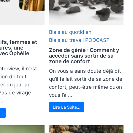
Biais au quotidien
Biais au travail
PODCAST
tifs, femmes et
ures, une
Zone de génie : Comment y
vec Ophélie
accéder sans sortir de sa
zone de confort
terview, il n’est
On vous a sans doute déjà dit
ion de tout
qu’il fallait sortir de sa zone de
er du jour au
confort, peut-être même qu’on
Pas de virage
vous l’a ...
..
Lire La Suite…
…