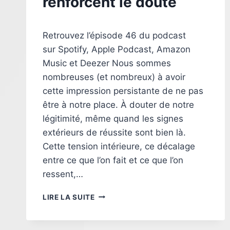
renforcent le doute
Par
17 juin 2024
Retrouvez l’épisode 46 du podcast
morth.sophie
sur Spotify, Apple Podcast, Amazon
Music et Deezer Nous sommes
nombreuses (et nombreux) à avoir
cette impression persistante de ne pas
être à notre place. À douter de notre
légitimité, même quand les signes
extérieurs de réussite sont bien là.
Cette tension intérieure, ce décalage
entre ce que l’on fait et ce que l’on
ressent,…
SYNDROME
LIRE LA SUITE
DE
L’IMPOSTEUR
: