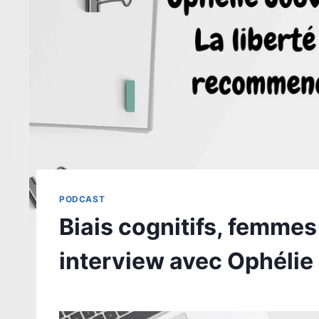
PODCAST
Biais cognitifs, femmes
interview avec Ophéli
Par
13 janvier 2026
morth.sophie