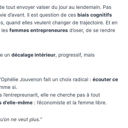
n de tout envoyer valser du jour au lendemain. Pas
vie d’avant. Il est question de ces
biais cognitifs
s, quand elles veulent changer de trajectoire. Et en
 les
femmes entrepreneures
d’oser, de se rendre
te un
décalage intérieur
, progressif, mais
’Ophélie Jouvenon fait un choix radical :
écouter ce
omme si.
 l’entrepreunarit, elle ne cherche pas à tout
es d’elle-même
: l’économiste et la femme libre.
qu’on ne veut plus.”