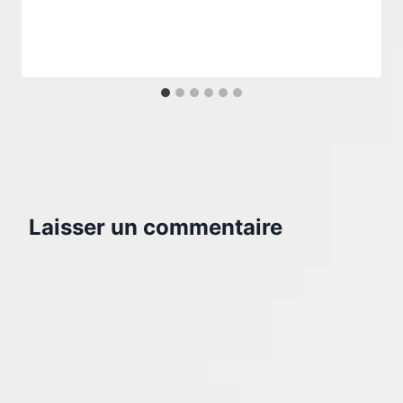
Par
26 janvier 2025
morth.sophie
Laisser un commentaire