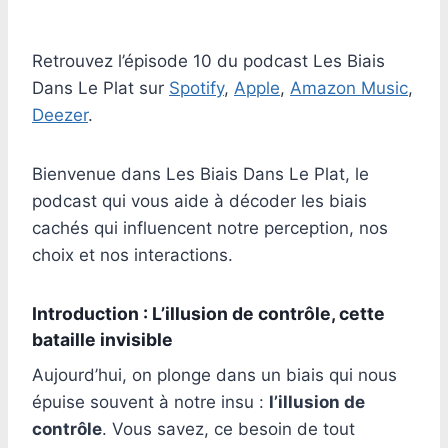
Par
5 janvier 2025
morth.sophie
Retrouvez l’épisode 10 du podcast Les Biais
Dans Le Plat sur
Spotify
,
Apple
,
Amazon Music
,
Deezer
.
Bienvenue dans Les Biais Dans Le Plat, le
podcast qui vous aide à décoder les biais
cachés qui influencent notre perception, nos
choix et nos interactions.
Introduction : L’illusion de contrôle, cette
bataille invisible
Aujourd’hui, on plonge dans un biais qui nous
épuise souvent à notre insu :
l’illusion de
contrôle
. Vous savez, ce besoin de tout