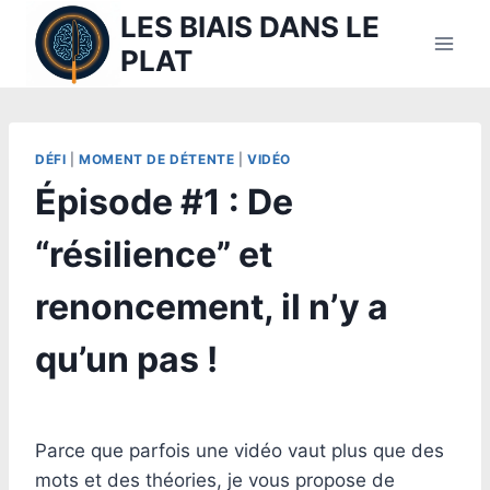
Aller
LES BIAIS DANS LE
au
PLAT
contenu
DÉFI
|
MOMENT DE DÉTENTE
|
VIDÉO
Épisode #1 : De
“résilience” et
renoncement, il n’y a
qu’un pas !
Par
4 août 2024
morth.sophie
Parce que parfois une vidéo vaut plus que des
mots et des théories, je vous propose de