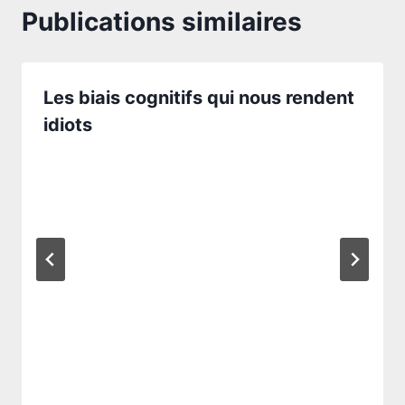
Publications similaires
Les biais cognitifs qui nous rendent
idiots
Par
15 décembre 2024
morth.sophie