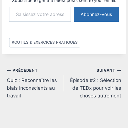
Subscribe to get the latest posts sent to your email.
Saisissez votre adresse e-mail…
Abonnez-vous
Étiquettes
#
OUTILS & EXERCICES PRATIQUES
de
la
publication :
Navigation
PRÉCÉDENT
SUIVANT
Quiz : Reconnaître les
Épisode #2 : Sélection
de
biais inconscients au
de TEDx pour voir les
l’article
travail
choses autrement